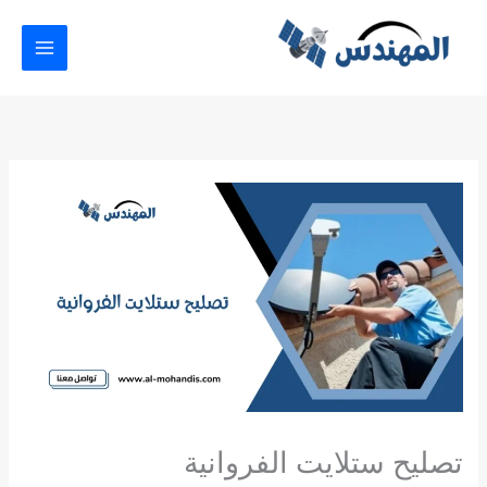
خطي
لى
لمحتوى
تصليح ستلايت الفروانية