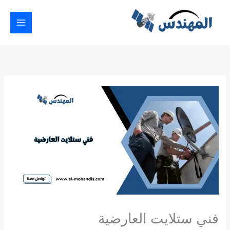
خطي
لى
لمحتوى
فني ستلايت العارضية