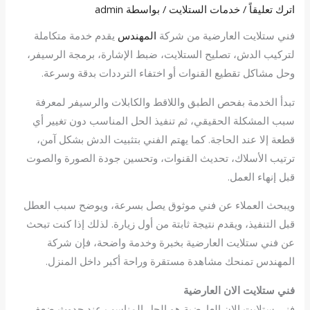
اترك تعليقاً
/
خدمات الستلايت
/ بواسطة
admin
فني ستلايت العارضية من شركة
المهندس
يقدم خدمة متكاملة
لتركيب الدش، تصليح الستلايت، ضبط الإشارة، برمجة الرسيفر،
وحل مشاكل تقطيع القنوات أو اختفاء الترددات بدقة وسرعة.
تبدأ الخدمة بفحص الطبق واللاقط والكابلات والرسيفر لمعرفة
سبب المشكلة الحقيقي، ثم تنفيذ الحل المناسب دون تغيير أي
قطعة إلا عند الحاجة. كما يهتم الفني بتثبيت الدش بشكل آمن،
ترتيب الأسلاك، تحديث القنوات، وتحسين جودة الصورة والصوت
قبل إنهاء العمل.
ويبحث العملاء عن فني موثوق يصل بسرعة، ويوضح سبب العطل
قبل التنفيذ، ويقدم نتيجة ثابتة من أول زيارة. لذلك إذا كنت تبحث
عن فني ستلايت العارضية بخبرة وخدمة واضحة، فإن شركة
المهندس تمنحك مشاهدة مستقرة وراحة أكبر داخل المنزل.
فني ستلايت الان العارضية
فني ستلايت الان العارضية هو الحل المناسب عند حدوث ضعف