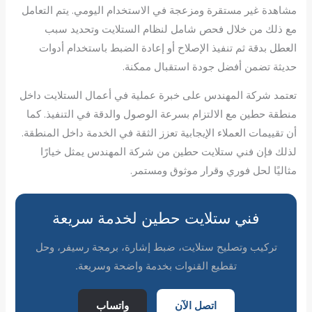
مشاهدة غير مستقرة ومزعجة في الاستخدام اليومي. يتم التعامل
مع ذلك من خلال فحص شامل لنظام الستلايت وتحديد سبب
العطل بدقة ثم تنفيذ الإصلاح أو إعادة الضبط باستخدام أدوات
حديثة تضمن أفضل جودة استقبال ممكنة.
تعتمد شركة المهندس على خبرة عملية في أعمال الستلايت داخل
منطقة حطين مع الالتزام بسرعة الوصول والدقة في التنفيذ. كما
أن تقييمات العملاء الإيجابية تعزز الثقة في الخدمة داخل المنطقة.
لذلك فإن فني ستلايت حطين من شركة المهندس يمثل خيارًا
مثاليًا لحل فوري وقرار موثوق ومستمر.
فني ستلايت حطين لخدمة سريعة
تركيب وتصليح ستلايت، ضبط إشارة، برمجة رسيفر، وحل
تقطيع القنوات بخدمة واضحة وسريعة.
اتصل الآن
واتساب