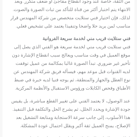
من الثقة، خاصة عند وجود انقطاع مفاجئ أو ضعف متكرر. وبعد
الانتهاء يتم اختبار أكثر من قناة للتأكد من ثبات الصورة والصوت.
لذلك، فإن اختيار فني ستلايت متخصص من شركة المهندس قرار
مناسب لمن يريد حلا واضحا وتنفيذا يعتمد على تشخيص فعلي.
فني ستلايت قريب مني لخدمة سريعة الفروانية
فني ستلايت قريب مني لخدمة سريعة هو الفني الذي يصل إلى
موقع العميل في وقت مناسب ويعالج سبب انقطاع الإشارة دون
تأخير غير ضروري. تبدأ الصورة غالبا بمكالمة من عميل توقفت
لديه القنوات قبل موعد مهم، فيسأله فريق شركة المهندس عن
نوع العطل والجهاز والمنطقة، ثم يوجه فنيا لديه خبرة في ضبط
الأطباق وفحص الكابلات ورؤوس الاستقبال والأنظمة المركزية.
عند الوصول، لا يعتمد الفني على تغيير القطع مباشرة، بل يقيس
جودة الإشارة ويحدد الخلل، ثم يشرح الحل والتكلفة قبل التنفيذ.
هذا الأسلوب، إلى جانب سرعة الاستجابة ومتابعة التشغيل بعد
الإصلاح، يمنح العميل ثقة أكبر ويقلل احتمال عودة المشكلة.