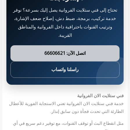
تحتاج إلى فني ستلايت الفروانية يصل إليك بسرعة؟ نوفر
خدمة تركيب، برمجة، ضبط دش، إصلاح ضعف الإشارة،
وترتيب القنوات باحترافية داخل الفروانية والمناطق
القريبة.
اتصل الآن: 66606621
راسلنا واتساب
فني ستلايت الان الفروانية
خدمة فني ستلايت الان الفروانية تعني الاستجابة الفورية للأعطال
الطارئة التي تحدث فجأة دون سابق إنذار.
مثل انقطاع البث أو توقف القنوات، مع توفير دعم سريع في أي