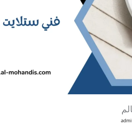
لم
admi