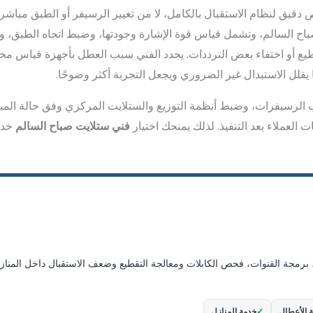
دقيق لنظام الاستقبال بالكامل، لا من تغيير الرسيفر أو الطبق مبا
باح السالم، وتشمل قياس قوة الإشارة وجودتها، وضبط اتجاه الطبق، 
طيع أو اختفاء بعض الترددات. يحدد الفني سبب العطل بأجهزة قياس م
 يقلل الاستبدال غير الضروري ويجعل التجربة أكثر وضوحًا.
الرسيفرات، وضبط أنظمة التوزيع والستلايت المركزي وفق حالة المب
العملاء بعد التنفيذ. لذلك يمنحك اختيار
فني ستلايت صباح السالم
خدم
 برمجة القنوات، فحص الكابلات ومعالجة التقطيع وضعف الاستقبال داخل المناز
ة الأعطال
خدمة المنازل